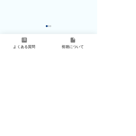
よくある質問
視聴について
コメント
コメントを追加…
2026年6月SATO
2026年5月SA
Derma Online
Derma Online
プライバシーポリシー