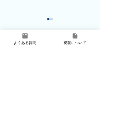
よくある質問
視聴について
コメント
コメントを追加…
2026年6月SATO
2026年5月SA
Derma Online
Derma Online
プライバシーポリシー